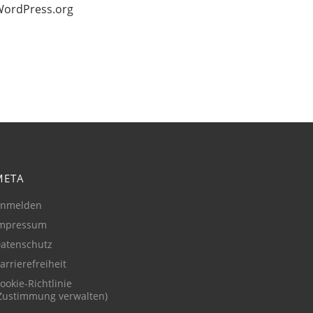
ordPress.org
META
nmelden
mpressum
atenschutz
arrierefreiheit
ookie-Richtlinie
Zustimmung verwalten)