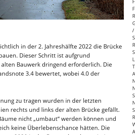
F
F
R
G
S
R
htlich in der 2. Jahreshälfte 2022 die Brücke
S
auen. Dieser Schritt ist aufgrund
L
alten Bauwerk dringend erforderlich. Die
T
andsnote 3.4 bewertet, wobei 4.0 der
A
N
N
S
ung zu tragen wurden in der letzten
N
n rechts und links der alten Brücke gefällt.
S
R
ese Bäume nicht „umbaut“ werden können und
W
ich keine Überlebenschance hätten. Die
A