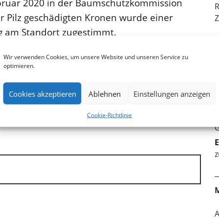
bruar 2020 in der Baumschutzkommission
R
r Pilz geschädigten Kronen wurde einer
Z
g am Standort zugestimmt.
Wir verwenden Cookies, um unsere Website und unseren Service zu
r weitere Details der Baustelle, sobald das
optimieren.
B
Cookies akzeptieren
Ablehnen
Einstellungen anzeigen
S
E-Mail
RSS-feed
B
Cookie-Richtlinie
G
E
z