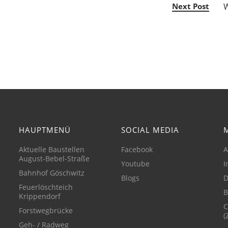
W
Next Post
HAUPTMENÜ
SOCIAL MEDIA
Aktuelle Baustellen
Facebook
A
August-Bebel-Straße
Youtube
I
Bahnhof Göschwitz
Blogs
D
Feuerlöschteich
B
Krippendorf
C
Forstwegbrücke
(
Geh- / Radweg