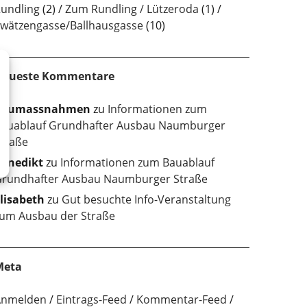
undling
(2)
Zum Rundling / Lützeroda
(1)
wätzengasse/Ballhausgasse
(10)
Neueste Kommentare
baumassnahmen
zu
Informationen zum
auablauf Grundhafter Ausbau Naumburger
traße
enedikt
zu
Informationen zum Bauablauf
rundhafter Ausbau Naumburger Straße
lisabeth
zu
Gut besuchte Info-Veranstaltung
um Ausbau der Straße
Meta
Anmelden
Eintrags-Feed
Kommentar-Feed