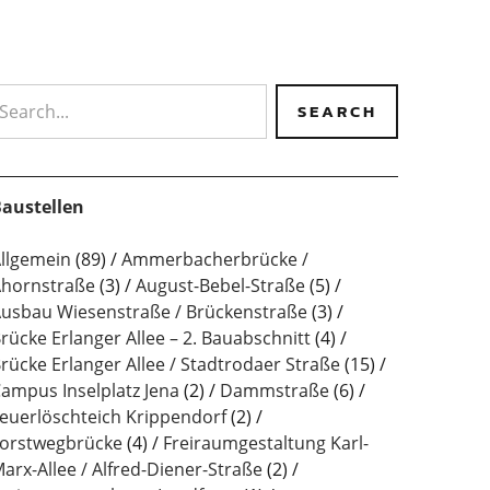
earch
austellen
llgemein
(89)
Ammerbacherbrücke /
hornstraße
(3)
August-Bebel-Straße
(5)
usbau Wiesenstraße / Brückenstraße
(3)
rücke Erlanger Allee – 2. Bauabschnitt
(4)
rücke Erlanger Allee / Stadtrodaer Straße
(15)
ampus Inselplatz Jena
(2)
Dammstraße
(6)
euerlöschteich Krippendorf
(2)
orstwegbrücke
(4)
Freiraumgestaltung Karl-
arx-Allee / Alfred-Diener-Straße
(2)