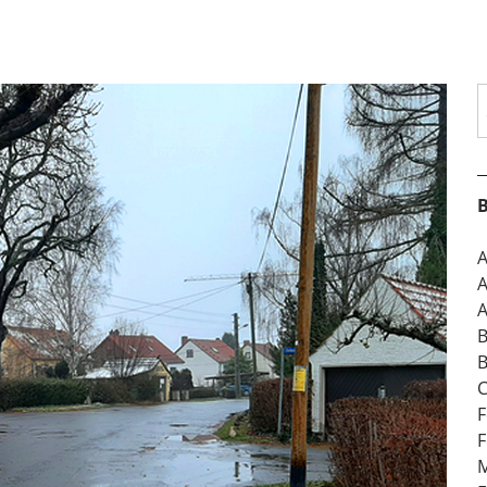
S
B
A
A
A
B
B
C
F
F
M