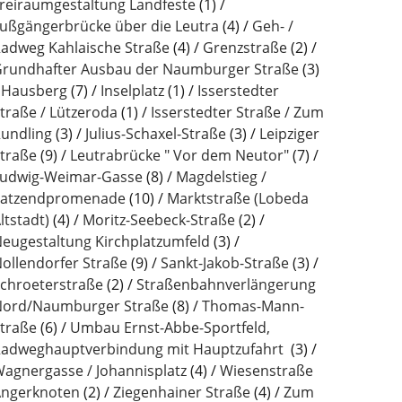
reiraumgestaltung Landfeste
(1)
ußgängerbrücke über die Leutra
(4)
Geh- /
adweg Kahlaische Straße
(4)
Grenzstraße
(2)
rundhafter Ausbau der Naumburger Straße
(3)
Hausberg
(7)
Inselplatz
(1)
Isserstedter
traße / Lützeroda
(1)
Isserstedter Straße / Zum
undling
(3)
Julius-Schaxel-Straße
(3)
Leipziger
traße
(9)
Leutrabrücke " Vor dem Neutor"
(7)
udwig-Weimar-Gasse
(8)
Magdelstieg /
atzendpromenade
(10)
Marktstraße (Lobeda
ltstadt)
(4)
Moritz-Seebeck-Straße
(2)
eugestaltung Kirchplatzumfeld
(3)
ollendorfer Straße
(9)
Sankt-Jakob-Straße
(3)
chroeterstraße
(2)
Straßenbahnverlängerung
ord/Naumburger Straße
(8)
Thomas-Mann-
traße
(6)
Umbau Ernst-Abbe-Sportfeld,
adweghauptverbindung mit Hauptzufahrt
(3)
agnergasse / Johannisplatz
(4)
Wiesenstraße
ngerknoten
(2)
Ziegenhainer Straße
(4)
Zum