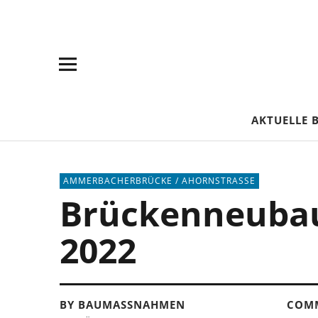
Skip
Skip
Site
Suche
to
to
map
Content
navigation
AKTUELLE 
AMMERBACHERBRÜCKE / AHORNSTRASSE
Brückenneubau
2022
BY BAUMASSNAHMEN
COM