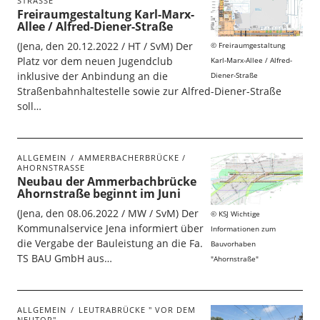
STRASSE
Freiraumgestaltung Karl-Marx-
Allee / Alfred-Diener-Straße
(Jena, den 20.12.2022 / HT / SvM) Der
Freiraumgestaltung
Platz vor dem neuen Jugendclub
Karl-Marx-Allee / Alfred-
inklusive der Anbindung an die
Diener-Straße
Straßenbahnhaltestelle sowie zur Alfred-Diener-Straße
soll…
ALLGEMEIN
AMMERBACHERBRÜCKE /
AHORNSTRASSE
Neubau der Ammerbachbrücke
Ahornstraße beginnt im Juni
(Jena, den 08.06.2022 / MW / SvM) Der
KSJ Wichtige
Kommunalservice Jena informiert über
Informationen zum
die Vergabe der Bauleistung an die Fa.
Bauvorhaben
TS BAU GmbH aus…
"Ahornstraße"
ALLGEMEIN
LEUTRABRÜCKE " VOR DEM
NEUTOR"