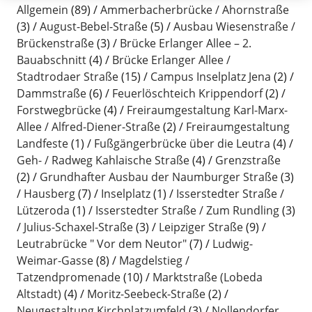
Allgemein
(89)
Ammerbacherbrücke / Ahornstraße
(3)
August-Bebel-Straße
(5)
Ausbau Wiesenstraße /
Brückenstraße
(3)
Brücke Erlanger Allee – 2.
Bauabschnitt
(4)
Brücke Erlanger Allee /
Stadtrodaer Straße
(15)
Campus Inselplatz Jena
(2)
Dammstraße
(6)
Feuerlöschteich Krippendorf
(2)
Forstwegbrücke
(4)
Freiraumgestaltung Karl-Marx-
Allee / Alfred-Diener-Straße
(2)
Freiraumgestaltung
Landfeste
(1)
Fußgängerbrücke über die Leutra
(4)
Geh- / Radweg Kahlaische Straße
(4)
Grenzstraße
(2)
Grundhafter Ausbau der Naumburger Straße
(3)
Hausberg
(7)
Inselplatz
(1)
Isserstedter Straße /
Lützeroda
(1)
Isserstedter Straße / Zum Rundling
(3)
Julius-Schaxel-Straße
(3)
Leipziger Straße
(9)
Leutrabrücke " Vor dem Neutor"
(7)
Ludwig-
Weimar-Gasse
(8)
Magdelstieg /
Tatzendpromenade
(10)
Marktstraße (Lobeda
Altstadt)
(4)
Moritz-Seebeck-Straße
(2)
Neugestaltung Kirchplatzumfeld
(3)
Nollendorfer