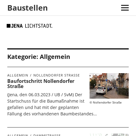
Baustellen
Skip
Skip
Site
Suche
to
to
map
Content
navigation
Kategorie:
Allgemein
ALLGEMEIN
NOLLENDORFER STRASSE
Baufortschritt Nollendorfer
Straße
(Jena, den 06.03.2023 / UB / SvM) Der
Startschuss für die Baumaßnahme ist
Nollendorfer Straße
gefallen und hat mit der geplanten
Fällung des vorhandenen Baumbestandes…
ALLGEMEIN
DAMMSTRASSE