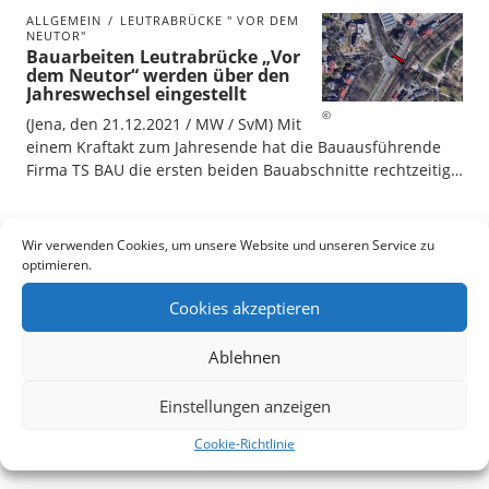
ALLGEMEIN
LEUTRABRÜCKE " VOR DEM
NEUTOR"
Bauarbeiten Leutrabrücke „Vor
dem Neutor“ werden über den
Jahreswechsel eingestellt
(Jena, den 21.12.2021 / MW / SvM) Mit
einem Kraftakt zum Jahresende hat die Bauausführende
Firma TS BAU die ersten beiden Bauabschnitte rechtzeitig…
Wir verwenden Cookies, um unsere Website und unseren Service zu
NEWER
1
…
6
7
8
9
OLDER
optimieren.
Cookies akzeptieren
Search
Ablehnen
Einstellungen anzeigen
Cookie-Richtlinie
Baustellen