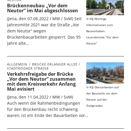
Brückenneubau „Vor dem
Neutor“ im Mai abgeschlossen
(Jena, den 07.06.2022 / MW / SvM) Seit
KSJ Wichtige
Jahresmitte 2021 war die Straße „Vor
Informationen zum
dem Neutor“ wegen
Bauvorhaben
Brückenbauarbeiten gesperrt. Das 95
Leutrabrücke “Vor dem
Jahre alte…
Neutor”
ALLGEMEIN
BRÜCKE ERLANGER ALLEE /
STADTRODAER STRASSE
Verkehrsfreigabe der Brücke
„Vor dem Neutor“ zusammen
mit dem Kreisverkehr Anfang
KSJ Gleisarbeiten auf
Mai avisiert
der Baustelle vor dem
(Jena, den 11.04.2022 / MW / SvM)
Neutor auf der
Auch wenn die Rahmenbedingungen
Zielgeraden
für den Brückenbau recht schwierig
waren, ist ein Ende der Bauarbeiten vor…